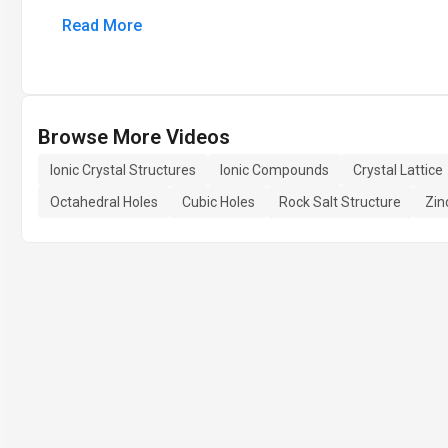
Read More
Browse More Videos
Ionic Crystal Structures
Ionic Compounds
Crystal Lattice
Octahedral Holes
Cubic Holes
Rock Salt Structure
Zin