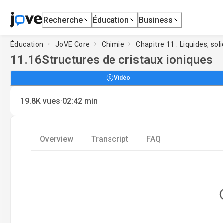
Recherche
Éducation
Business
Éducation
JoVE Core
Chimie
Chapitre 11 : Liquides, sol
11.16
Structures de cristaux ioniques
Vidéo
·
19.8K
vues
02:42
min
Overview
Transcript
FAQ
L