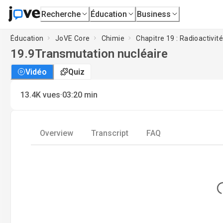
Recherche
Éducation
Business
Éducation
JoVE Core
Chimie
Chapitre 19 : Radioactivit
19.9
Transmutation nucléaire
Vidéo
Quiz
·
13.4K
vues
03:20
min
Overview
Transcript
FAQ
Lo