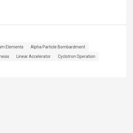
um Elements
Alpha Particle Bombardment
hesis
Linear Accelerator
Cyclotron Operation