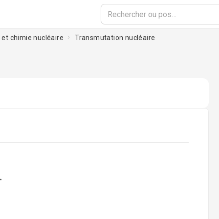
é et chimie nucléaire
Transmutation nucléaire
ading...