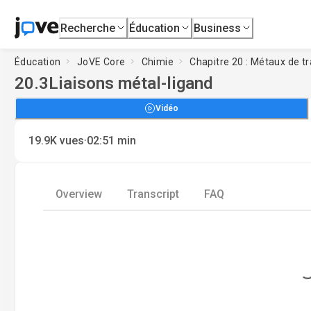
Recherche
Éducation
Business
Éducation
JoVE Core
Chimie
Chapitre 20 : Métaux de t
20.3
Liaisons métal-ligand
Vidéo
·
19.9K
vues
02:51
min
Overview
Transcript
FAQ
Loading.