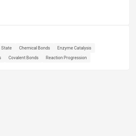
n State
Chemical Bonds
Enzyme Catalysis
s
Covalent Bonds
Reaction Progression