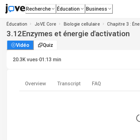
Recherche
Éducation
Business
Éducation
JoVE Core
Biologie cellulaire
Chapitre 3 : Éne
3.12
Enzymes et énergie d'activation
Vidéo
Quiz
·
20.3K
vues
01:13
min
Overview
Transcript
FAQ
L