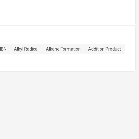
IBN
Alkyl Radical
Alkane Formation
Addition Product