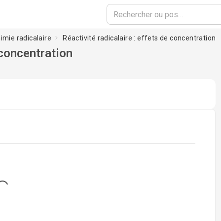
himie radicalaire
Réactivité radicalaire : effets de concentration
 concentration
ading...