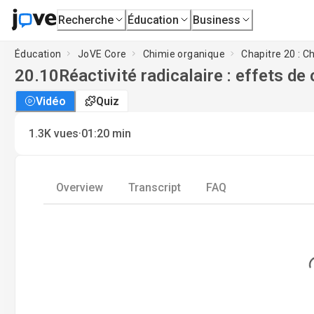
Recherche
Éducation
Business
Éducation
JoVE Core
Chimie organique
Chapitre 20 : C
20.10
Réactivité radicalaire : effets de
Vidéo
Quiz
·
1.3K
vues
01:20
min
Overview
Transcript
FAQ
Lo