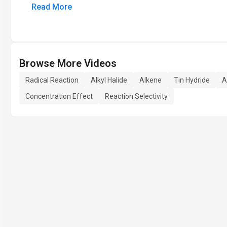
Read More
Browse More Videos
Radical Reaction
Alkyl Halide
Alkene
Tin Hydride
A
Concentration Effect
Reaction Selectivity