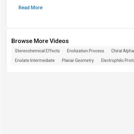
Read More
Browse More Videos
Stereochemical Effects
Enolization Process
Chiral Alph
Enolate Intermediate
Planar Geometry
Electrophilic Pro