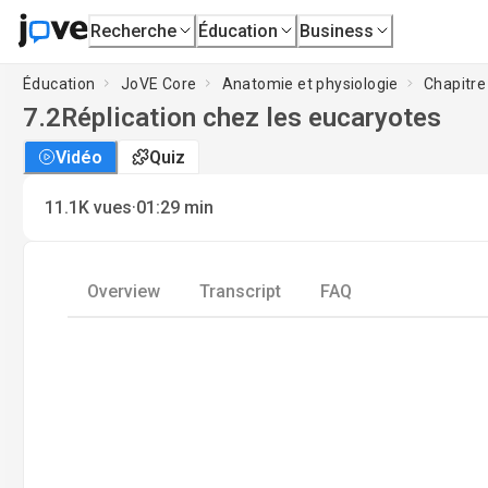
Recherche
Éducation
Business
Éducation
JoVE Core
Anatomie et physiologie
Chapitre 
7.2
Réplication chez les eucaryotes
Vidéo
Quiz
·
11.1K
vues
01:29
min
Overview
Transcript
FAQ