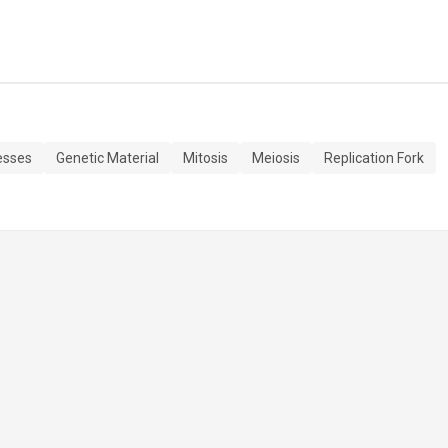
esses
Genetic Material
Mitosis
Meiosis
Replication Fork