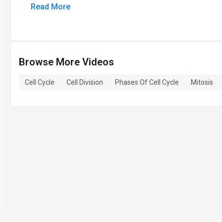
Read More
Browse More Videos
Cell Cycle
Cell Division
Phases Of Cell Cycle
Mitosis