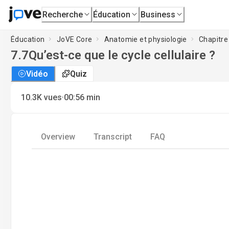
Recherche
Éducation
Business
Éducation
JoVE Core
Anatomie et physiologie
Chapitre 
7.7
Qu’est-ce que le cycle cellulaire ?
Vidéo
Quiz
·
10.3K
vues
00:56
min
Overview
Transcript
FAQ