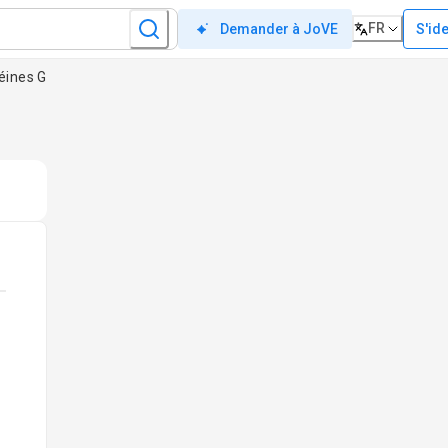
FR
S'ide
Demander à JoVE
éines G