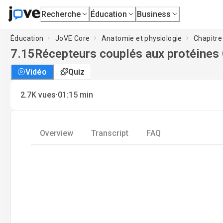
Recherche
Éducation
Business
Éducation
JoVE Core
Anatomie et physiologie
Chapitre 
7.15
Récepteurs couplés aux protéines
Vidéo
Quiz
·
2.7K
vues
01:15
min
Overview
Transcript
FAQ