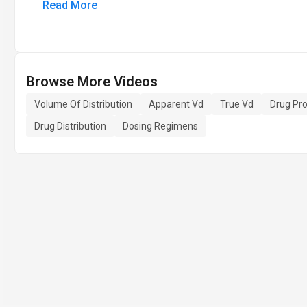
Read More
Browse More Videos
Volume Of Distribution
Apparent Vd
True Vd
Drug Pro
Drug Distribution
Dosing Regimens