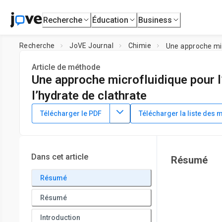
Recherche
Éducation
Business
Recherche
JoVE Journal
Chimie
Une approche micr
Article de méthode
Une approche microfluidique pour l’é
l’hydrate de clathrate
DOI :
10.3791/64072
⸱
18 août 2022
Télécharger le PDF
Télécharger la liste des 
1
,
2
1
,
2
,
Ran Drori
Yitzhar Shalom
1
Department of Chemistry and Biochemistry,
Yeshiva Univer
University
Dans cet article
Résumé
Résumé
Résumé
Introduction