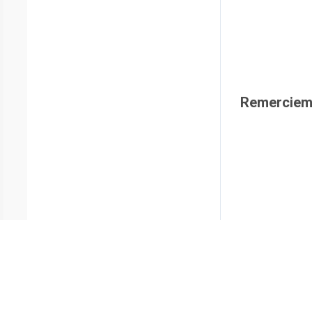
Remerciem
Accès restreint. 
Matériaux
Nom