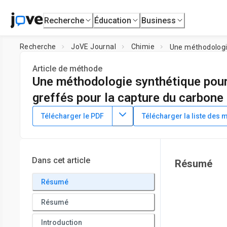
Recherche
Éducation
Business
Recherche
JoVE Journal
Chimie
Article de méthode
Une méthodologie synthétique pour 
greffés pour la capture du carbone
DOI :
10.3791/65845
⸱
29 septembre 2023
Télécharger le PDF
Télécharger la liste des 
1
,
2
1
,
3
,
,
Charlotte M. Wentz
Zois Tsinas
Amanda L. Forster
1
Material Measurement Laboratory,
National Institute of 
Dans cet article
Résumé
Résumé
Résumé
Introduction