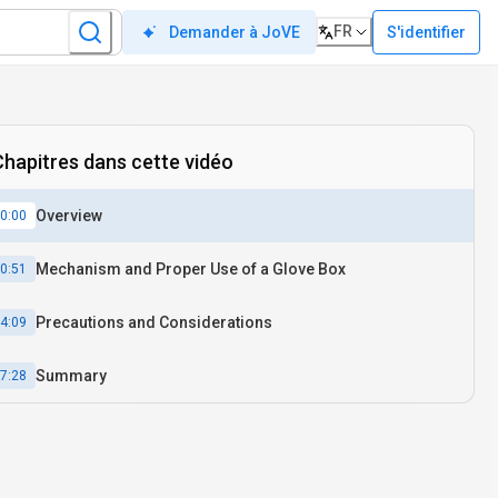
FR
S'identifier
Demander à JoVE
Chapitres dans cette vidéo
Overview
0:00
Mechanism and Proper Use of a Glove Box
0:51
Precautions and Considerations
4:09
Summary
7:28