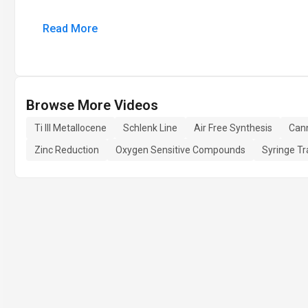
Read More
Browse More Videos
Ti III Metallocene
Schlenk Line
Air Free Synthesis
Cann
Zinc Reduction
Oxygen Sensitive Compounds
Syringe Tr