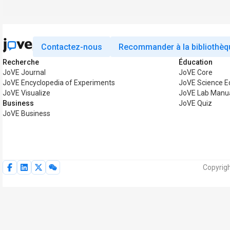
Contactez-nous
Recommander à la bibliothèq
Recherche
Éducation
JoVE Journal
JoVE Core
JoVE Encyclopedia of Experiments
JoVE Science E
JoVE Visualize
JoVE Lab Manu
Business
JoVE Quiz
JoVE Business
Copyrigh