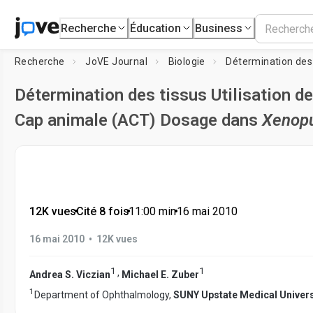
Recherche
Éducation
Business
Recherche
JoVE Journal
Biologie
Détermination des tissus Utilisation de
Cap animale (ACT) Dosage dans
Xenopu
12K vues
•
Cité 8 fois
•
11:00
min
•
16 mai 2010
•
16 mai 2010
12K vues
1
1
,
Andrea S. Viczian
Michael E. Zuber
1
Department of Ophthalmology,
SUNY Upstate Medical Univers