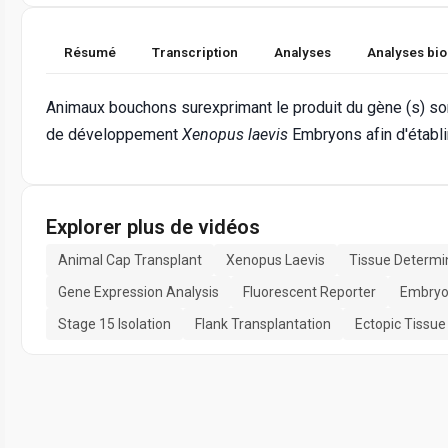
Résumé
Transcription
Analyses
Analyses bi
Animaux bouchons surexprimant le produit du gène (s) son
de développement
Xenopus laevis
Embryons afin d'établir
Explorer plus de vidéos
Animal Cap Transplant
Xenopus Laevis
Tissue Determi
Gene Expression Analysis
Fluorescent Reporter
Embryo
Stage 15 Isolation
Flank Transplantation
Ectopic Tissue