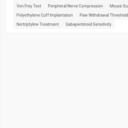
Von Frey Test
Peripheral Nerve Compression
Mouse Su
Polyethylene Cuff Implantation
Paw Withdrawal Threshold
Nortriptyline Treatment
Gabapentinoid Sensitivity