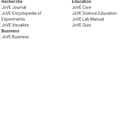
Recherche
Éducation
JoVE Journal
JoVE Core
JoVE Encyclopedia of
JoVE Science Education
Experiments
JoVE Lab Manual
JoVE Visualize
JoVE Quiz
Business
JoVE Business
Copyright © 2026 MyJoVE Corporation. To