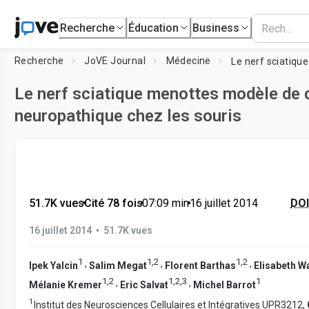
Recherche
Éducation
Business
Recherche
JoVE Journal
Médecine
Le nerf sciatique menottes modèle de 
neuropathique chez les souris
51.7K vues
•
Cité 78 fois
•
07:09
min
•
16 juillet 2014
DOI
•
16 juillet 2014
51.7K vues
1
1
,
2
1
,
2
,
,
,
Ipek Yalcin
Salim Megat
Florent Barthas
Elisabeth W
1
,
2
1
,
2
,
3
1
,
,
Mélanie Kremer
Eric Salvat
Michel Barrot
1
Institut des Neurosciences Cellulaires et Intégratives UPR3212,