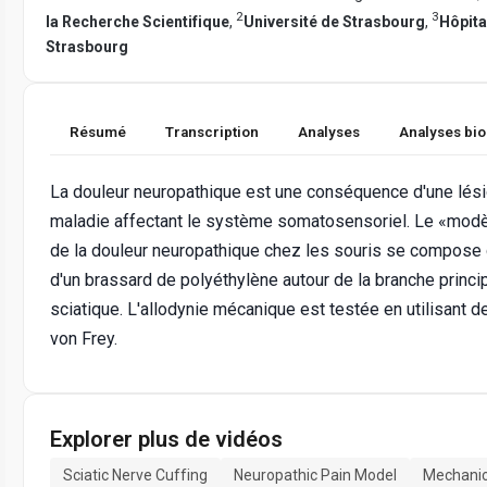
2
3
la Recherche Scientifique
,
Université de Strasbourg
,
Hôpita
Strasbourg
Résumé
Transcription
Analyses
Analyses bi
La douleur neuropathique est une conséquence d'une lési
maladie affectant le système somatosensoriel. Le «mod
de la douleur neuropathique chez les souris se compose d
d'un brassard de polyéthylène autour de la branche princi
sciatique. L'allodynie mécanique est testée en utilisant 
von Frey.
Explorer plus de vidéos
Sciatic Nerve Cuffing
Neuropathic Pain Model
Mechanic