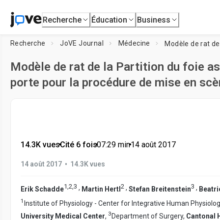
Recherche
Éducation
Business
Recherche
JoVE Journal
Médecine
Modèle de rat de la Partition du foie as
porte pour la procédure de mise en s
14.3K vues
•
Cité 6 fois
•
07:29
min
•
14 août 2017
•
14 août 2017
14.3K vues
1
,
2
,
3
2
3
,
,
,
Erik Schadde
Martin Hertl
Stefan Breitenstein
Beatr
1
Institute of Physiology - Center for Integrative Human Physiolo
3
University Medical Center
,
Department of Surgery,
Cantonal H