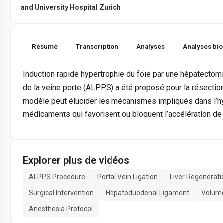
and University Hospital Zurich
Résumé
Transcription
Analyses
Analyses bi
Induction rapide hypertrophie du foie par une hépatectomie
de la veine porte (ALPPS) a été proposé pour la résecti
modèle peut élucider les mécanismes impliqués dans l’hy
médicaments qui favorisent ou bloquent l’accélération de 
Explorer plus de vidéos
ALPPS Procedure
Portal Vein Ligation
Liver Regenerati
Surgical Intervention
Hepatoduodenal Ligament
Volum
Anesthesia Protocol