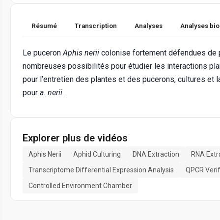
Résumé
Transcription
Analyses
Analyses bi
Le puceron
Aphis nerii
colonise fortement défendues de p
nombreuses possibilités pour étudier les interactions pl
pour l’entretien des plantes et des pucerons, cultures et 
pour
a. nerii
.
Explorer plus de vidéos
Aphis Nerii
Aphid Culturing
DNA Extraction
RNA Extr
Transcriptome Differential Expression Analysis
QPCR Verif
Controlled Environment Chamber