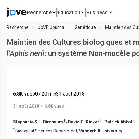
Recherche
Éducation
Business
Recherche
JoVE Journal
Génétique
Maintien des Cu
Maintien des Cultures biologiques et 
l’Aphis nerii
: un système Non-modèle pou
6.8K vues
•
07:20
min
•
31 août 2018
•
31 août 2018
6.8K vues
1
1
1
,
,
Stephanie S.L. Birnbaum
David C. Rinker
Patrick Abbot
1
Biological Sciences Department,
Vanderbilt University