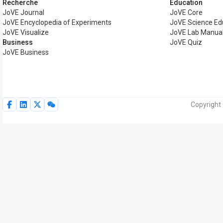
Recherche
Éducation
JoVE Journal
JoVE Core
JoVE Encyclopedia of Experiments
JoVE Science Ed
JoVE Visualize
JoVE Lab Manua
Business
JoVE Quiz
JoVE Business
Copyright