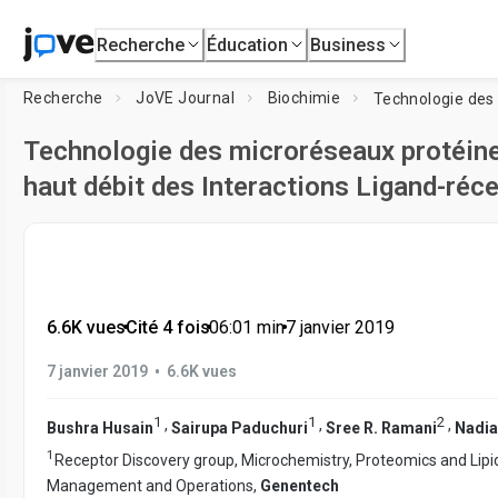
Recherche
Éducation
Business
Recherche
JoVE Journal
Biochimie
Technologie des microréseaux protéine 
haut débit des Interactions Ligand-réce
6.6K vues
•
Cité 4 fois
•
06:01
min
•
7 janvier 2019
•
7 janvier 2019
6.6K vues
1
1
2
,
,
,
Bushra Husain
Sairupa Paduchuri
Sree R. Ramani
Nadia
1
Receptor Discovery group, Microchemistry, Proteomics and Li
Management and Operations,
Genentech