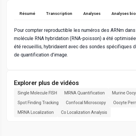
Résumé
Transcription
Analyses
Analyses bi
Pour compter reproductible les numéros des ARNm dans l
molécule RNA hybridation (RNA-poisson) a été optimisée 
été recueillis, hybridaient avec des sondes spécifiques de 
de quantification d’image.
Explorer plus de vidéos
Single Molecule FISH
MRNA Quantification
Murine Oocy
Spot Finding Tracking
Confocal Microscopy
Oocyte Perm
MRNA Localization
Co Localization Analysis