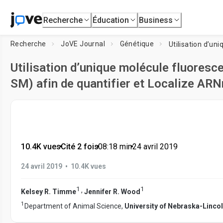
Recherche
Éducation
Business
Recherche
JoVE Journal
Génétique
Utilisation d’unique molécule fluoresce
SM) afin de quantifier et Localize AR
10.4K vues
•
Cité 2 fois
•
08:18
min
•
24 avril 2019
•
24 avril 2019
10.4K vues
1
1
,
Kelsey R. Timme
Jennifer R. Wood
1
Department of Animal Science,
University of Nebraska-Linco