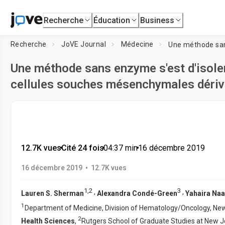
Recherche
Éducation
Business
Recherche
JoVE Journal
Médecine
Une méthode sans enzyme s'est d'isole
cellules souches mésenchymales dériv
12.7K vues
•
Cité 24 fois
•
04:37
min
•
16 décembre 2019
•
16 décembre 2019
12.7K vues
1
,
2
3
,
,
Lauren S. Sherman
Alexandra Condé-Green
Yahaira Naa
1
Department of Medicine, Division of Hematology/Oncology, Ne
2
Health Sciences
,
Rutgers School of Graduate Studies at New J