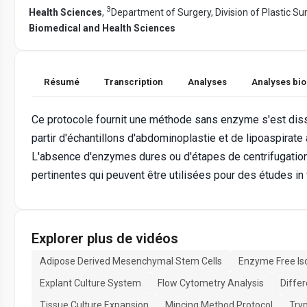
3
Health Sciences
,
Department of Surgery, Division of Plastic S
Biomedical and Health Sciences
Résumé
Transcription
Analyses
Analyses bi
Ce protocole fournit une méthode sans enzyme s'est di
partir d'échantillons d'abdominoplastie et de lipoaspirate 
L'absence d'enzymes dures ou d'étapes de centrifugation
pertinentes qui peuvent être utilisées pour des études in v
Explorer plus de vidéos
Adipose Derived Mesenchymal Stem Cells
Enzyme Free Iso
Explant Culture System
Flow Cytometry Analysis
Differ
Tissue Culture Expansion
Mincing Method Protocol
Try