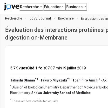
Recherche
Éducation
Business
Recherche
JoVE Journal
Biochimie
Évaluation des interactions protéines-p
digestion on-Membrane
5.7K vues
•
Cité 1 fois
•
07:07
min
•
19 juillet 2019
*
1
*
2
1
,
,
,
Takashi Obama
Takuro Miyazaki
Toshihiro Aiuchi
Aki
1
Division of Biological Chemistry, Department of Molecular Biolo
Biochemistry,
Showa University School of Medicine
*
These authors contributed equally