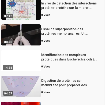
In vivo de détection des interactions
protéine-protéine sur la micro-
surfaces texturées
0
Vues
07:42
Essai de superposition des
protéines membranaires: Un
protocole pour tester l'interaction
0
Vues
08:38
entre les protéines solubles et
insolubles In vitro
Identification des complexes
protéiques dans Escherichia coli En
utilisant séquentielle Purification par
0
Vues
14:58
affinité peptide en combinaison avec
la spectrométrie de masse en
tandem
Digestion de protéines sur
membrane pour préparer des
protéines co-immunoprécipitées
0
Vues
04:57
pour des études d’interaction