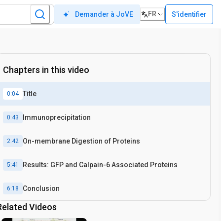
FR
S'identifier
Demander à JoVE
Chapters in this video
Title
0:04
Immunoprecipitation
0:43
On-membrane Digestion of Proteins
2:42
Results: GFP and Calpain-6 Associated Proteins
5:41
Conclusion
6:18
Related Videos