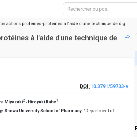
Évaluation des interactions protéines-protéines à l'aide d'une technique de digestion on-Membrane
rotéines à l'aide d'une technique de
DOI :
10.3791/59733-v
2
1
,
ra Miyazaki
Hiroyuki Itabe
2
gy,
Showa University School of Pharmacy
,
Department of