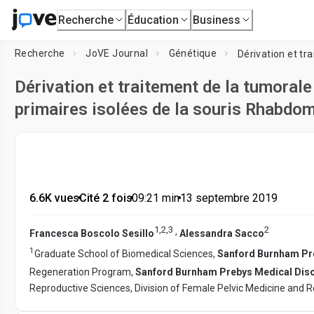
Recherche
Éducation
Business
Recherche
JoVE Journal
Génétique
Dérivation et traitement de la tumorale
primaires isolées de la souris Rhabd
6.6K vues
•
Cité 2 fois
•
09:21
min
•
13 septembre 2019
1
,
2
,
3
2
,
Francesca Boscolo Sesillo
Alessandra Sacco
1
Graduate School of Biomedical Sciences,
Sanford Burnham Pre
Regeneration Program,
Sanford Burnham Prebys Medical Disco
Reproductive Sciences, Division of Female Pelvic Medicine and 