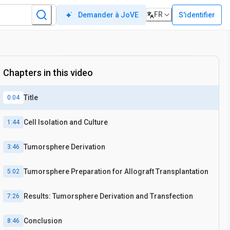
FR
S'identifier
Demander à JoVE
Chapters in this video
Title
0:04
Cell Isolation and Culture
1:44
Tumorsphere Derivation
3:46
Tumorsphere Preparation for Allograft Transplantation
5:02
Results: Tumorsphere Derivation and Transfection
7:26
Conclusion
8:46