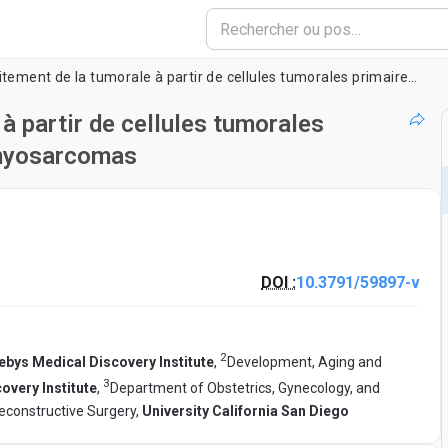
Dérivation et traitement de la tumorale à partir de cellules tumorales primaires isolées de la souris Rhabdomyosarcomas
 à partir de cellules tumorales
omyosarcomas
DOI :
10.3791/59897-v
2
bys Medical Discovery Institute
,
Development, Aging and
3
very Institute
,
Department of Obstetrics, Gynecology, and
Reconstructive Surgery,
University California San Diego