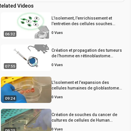
Related Videos
L'isolement, l'enrichissement et
l'entretien des cellules souches
Médulloblastome
0
Vues
06:32
Création et propagation des tumeurs
de l'homme en rétinoblastome
immunitaire chez les souris
0
Vues
07:55
déficientes
L'isolement et l'expansion des
cellules humaines de glioblastome
multiforme tumeur utilisant le test
0
Vues
09:24
Neurosphère
Création de souches du cancer de
cultures de cellules de Human
ostéosarcome conventionnel
0
Vues
09:25