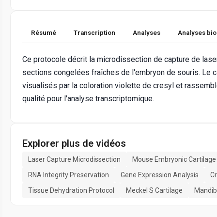
Résumé
Transcription
Analyses
Analyses bi
Ce protocole décrit la microdissection de capture de laser
sections congelées fraîches de l'embryon de souris. Le ca
visualisés par la coloration violette de cresyl et rassem
qualité pour l'analyse transcriptomique.
Explorer plus de vidéos
Laser Capture Microdissection
Mouse Embryonic Cartilage
RNA Integrity Preservation
Gene Expression Analysis
Cr
Tissue Dehydration Protocol
Meckel S Cartilage
Mandib