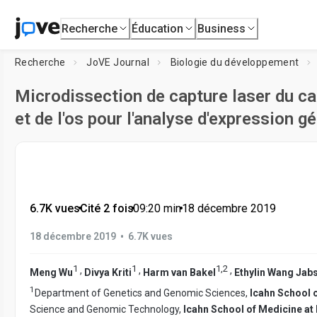
Recherche
Éducation
Business
Recherche
JoVE Journal
Biologie du développement
Microdissection de capture laser du ca
et de l'os pour l'analyse d'expression g
6.7K vues
•
Cité 2 fois
•
09:20
min
•
18 décembre 2019
•
18 décembre 2019
6.7K vues
1
1
1
,
2
,
,
,
Meng Wu
Divya Kriti
Harm van Bakel
Ethylin Wang Jab
1
Department of Genetics and Genomic Sciences,
Icahn School 
Science and Genomic Technology,
Icahn School of Medicine at