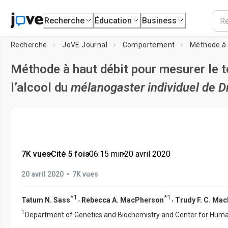
Recherche
Éducation
Business
Recherche
JoVE Journal
Comportement
Méthode à haut débit pour mesurer le 
l’alcool du
mélanogaster individuel de D
7K vues
•
Cité 5 fois
•
06:15
min
•
20 avril 2020
•
20 avril 2020
7K vues
*
1
*
1
,
,
Tatum N. Sass
Rebecca A. MacPherson
Trudy F. C. Ma
1
Department of Genetics and Biochemistry and Center for Huma