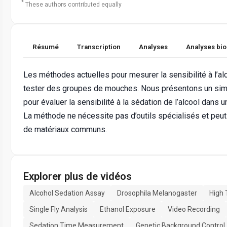
*
These authors contributed equally
Résumé
Transcription
Analyses
Analyses bi
Les méthodes actuelles pour mesurer la sensibilité à l’al
tester des groupes de mouches. Nous présentons un simple
pour évaluer la sensibilité à la sédation de l’alcool dan
La méthode ne nécessite pas d’outils spécialisés et peut 
de matériaux communs.
Explorer plus de vidéos
Alcohol Sedation Assay
Drosophila Melanogaster
High
Single Fly Analysis
Ethanol Exposure
Video Recording
Sedation Time Measurement
Genetic Background Control