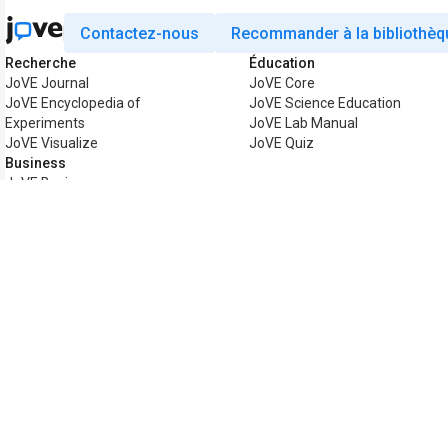
Contactez-nous
Recommander à la bibliothèq
Recherche
Éducation
JoVE Journal
JoVE Core
JoVE Encyclopedia of
JoVE Science Education
Experiments
JoVE Lab Manual
JoVE Visualize
JoVE Quiz
Business
JoVE Business
Copyright © 2026 MyJoVE Corporation. T