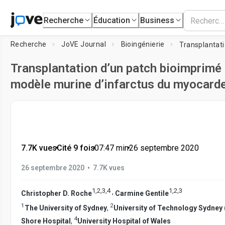
Recherche
Éducation
Business
Recherche
JoVE Journal
Bioingénierie
Transplantation d’un patch bioimprimé
modèle murine d’infarctus du myocard
7.7K vues
•
Cité 9 fois
•
07:47
min
•
26 septembre 2020
•
26 septembre 2020
7.7K vues
1
,
2
,
3
,
4
1
,
2
,
3
,
Christopher D. Roche
Carmine Gentile
1
2
The University of Sydney
,
University of Technology Sydney
4
Shore Hospital
,
University Hospital of Wales