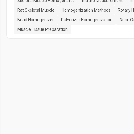
Skeletal Muscle Homogenates
Nitrate Measurement
Ni
Rat Skeletal Muscle
Homogenization Methods
Rotary 
Bead Homogenizer
Pulverizer Homogenization
Nitric 
Muscle Tissue Preparation