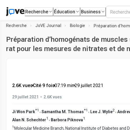
Recherche
Éducation
Business
Recherche
JoVE Journal
Biologie
Préparation d’homogénats de muscles 
rat pour les mesures de nitrates et de n
2.6K vues
•
Cité 9 fois
•
07:19
min
•
29 juillet 2021
•
29 juillet 2021
2.6K vues
*
1
*
1
2
,
,
,
Ji Won Park
Samantha M. Thomas
Lee J. Wylie
Andre
1
1
,
Alan N. Schechter
Barbora Piknova
1
Molecular Medicine Branch, National Institute of Diabetes and D