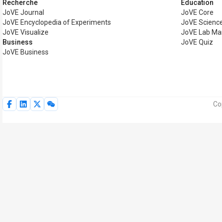
Recherche
Éducation
JoVE Journal
JoVE Core
JoVE Encyclopedia of Experiments
JoVE Science
JoVE Visualize
JoVE Lab Ma
Business
JoVE Quiz
JoVE Business
Co