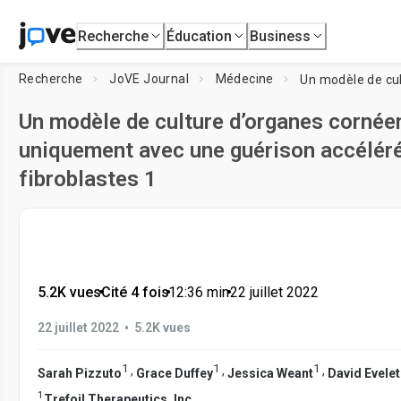
Recherche
Éducation
Business
Recherche
JoVE Journal
Médecine
Un modèle de culture d’organes corné
uniquement avec une guérison accéléré
fibroblastes 1
5.2K vues
•
Cité 4 fois
•
12:36
min
•
22 juillet 2022
•
22 juillet 2022
5.2K vues
1
1
1
,
,
,
Sarah Pizzuto
Grace Duffey
Jessica Weant
David Evele
1
Trefoil Therapeutics, Inc.