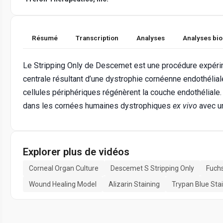
Résumé
Transcription
Analyses
Analyses bi
Le Stripping Only de Descemet est une procédure expérim
centrale résultant d’une dystrophie cornéenne endothéli
cellules périphériques régénèrent la couche endothélial
dans les cornées humaines dystrophiques
ex vivo
avec u
Explorer plus de vidéos
Corneal Organ Culture
Descemet S Stripping Only
Fuchs
Wound Healing Model
Alizarin Staining
Trypan Blue Sta