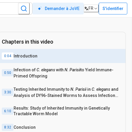
FR
S'identifier
Demander à JoVE
Chapters in this video
Introduction
0:04
Infection of
C. elegans
with
N. Parisii
to Yield Immune-
0:50
Primed Offspring
Testing Inherited Immunity to
N. Parisii
in
C. elegans
and
3:30
Analysis of DY96-Stained Worms to Assess Infection
Status
Results: Study of Inherited Immunity in Genetically
6:10
Tractable Worm Model
Conclusion
8:32