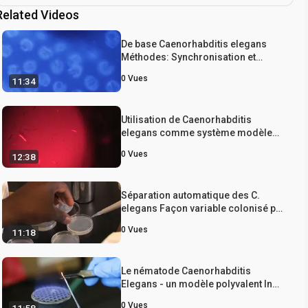
Related Videos
De base Caenorhabditis elegans
Méthodes: Synchronisation et
d'observation
0
Vues
11:34
Utilisation de Caenorhabditis
elegans comme système modèle
pour étudier l’homéostasie des
0
Vues
12:38
protéines dans un organisme
multicellulaire
Séparation automatique des C.
elegans Façon variable colonisé par
une bactérie pathogène
0
Vues
11:18
Le nématode Caenorhabditis
Elegans - un modèle polyvalent In
Vivo pour étudier les Interactions
0
Vues