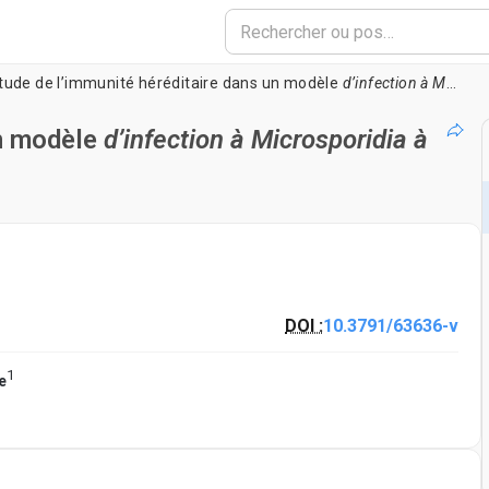
tude de l’immunité héréditaire dans un modèle
d’infection à Microsporidia à Caenorhabditis elegans
un modèle
d’infection à Microsporidia à
DOI :
10.3791/63636-v
1
e