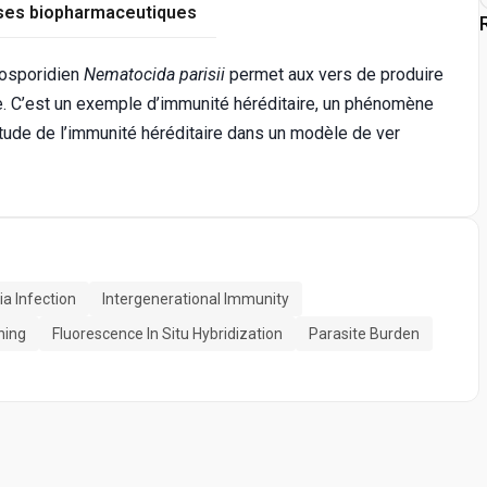
ses biopharmaceutiques
rosporidien
Nematocida parisii
permet aux vers de produire
. C’est un exemple d’immunité héréditaire, un phénomène
étude de l’immunité héréditaire dans un modèle de ver
ia Infection
Intergenerational Immunity
ning
Fluorescence In Situ Hybridization
Parasite Burden