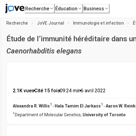
Recherche
Éducation
Business
Recherche
JoVE Journal
Immunologie et infection
É
Étude de l’immunité héréditaire dans 
Caenorhabditis elegans
2.1K vues
•
Cité 15 fois
•
09:24
min
•
6 avril 2022
1
1
,
,
Alexandra R. Willis
Hala Tamim El Jarkass
Aaron W. Reink
1
Department of Molecular Genetics,
University of Toronto