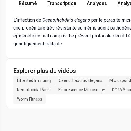
Résumé
Transcription
Analyses
Analy
L’infection de
Caenorhabditis elegans
par le parasite mic
une progéniture très résistante au même agent pathogène
épigénétique mal compris. Le présent protocole décrit l’
génétiquement traitable.
Explorer plus de vidéos
Inherited Immunity
Caenorhabditis Elegans
Microsporid
Nematocida Parisii
Fluorescence Microscopy
DY96 Stai
Worm Fitness