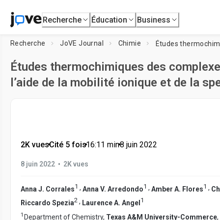
Recherche
Éducation
Business
Recherche
JoVE Journal
Chimie
Études thermochimiques des complexes t
l’aide de la mobilité ionique et de la 
2K vues
•
Cité 5 fois
•
16:11
min
•
8 juin 2022
•
8 juin 2022
2K vues
1
1
1
,
,
,
Anna J. Corrales
Anna V. Arredondo
Amber A. Flores
Ch
2
1
,
Riccardo Spezia
Laurence A. Angel
1
Department of Chemistry,
Texas A&M University-Commerce
,