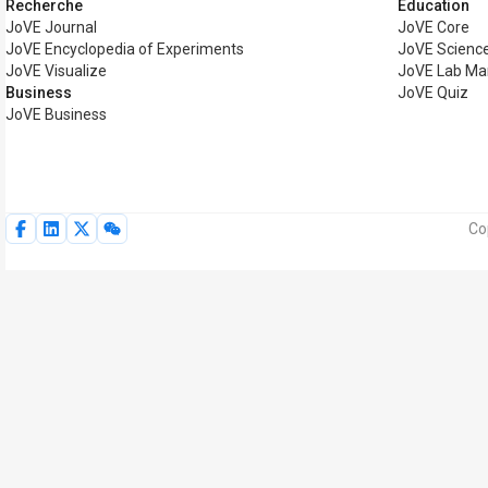
Recherche
Éducation
JoVE Journal
JoVE Core
JoVE Encyclopedia of Experiments
JoVE Science
JoVE Visualize
JoVE Lab Ma
Business
JoVE Quiz
JoVE Business
Co