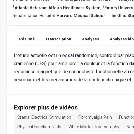
1
2
Atlanta Veterans Affairs Healthcare System
,
Emory Universi
5
Rehabilitation Hospital,
Harvard Medical School
,
The Ohio Sta
Résumé
Transcription
Analyses
Analyses bi
L’étude actuelle est un essai randomisé, contrôlé par place
crânienne (CES) pour améliorer la douleur et la fonction d
résonance magnétique de connectivité fonctionnelle au repo
neuronaux et les mécanismes de la douleur chronique et 
Explorer plus de vidéos
Cranial Electrical Stimulation
Fibromyalgia Pain
Functio
Physical Function Tests
White Matter Tractography
Non