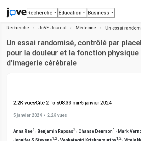
Recherche
Éducation
Business
Recherche
JoVE Journal
Médecine
Un essai randomisé, contrôlé par place
pour la douleur et la fonction physique
d’imagerie cérébrale
2.2K vues
•
Cité 2 fois
•
08:33
min
•
5 janvier 2024
•
5 janvier 2024
2.2K vues
1
2
1
,
,
,
Anna Ree
Benjamin Rapsas
Chanse Denmon
Mark Vern
1
,
2
1
,
2
,
,
Jennifer S Stevens
Venkatagiri Krishnamurthy
Vitaly 