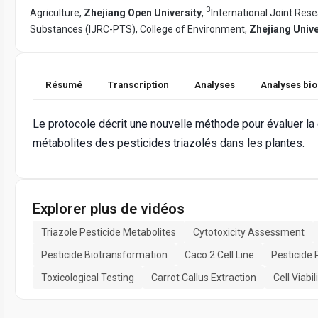
3
Agriculture,
Zhejiang Open University
,
International Joint Rese
Substances (IJRC-PTS), College of Environment,
Zhejiang Unive
Résumé
Transcription
Analyses
Analyses bi
Le protocole décrit une nouvelle méthode pour évaluer la 
métabolites des pesticides triazolés dans les plantes.
Explorer plus de vidéos
Triazole Pesticide Metabolites
Cytotoxicity Assessment
Pesticide Biotransformation
Caco 2 Cell Line
Pesticide 
Toxicological Testing
Carrot Callus Extraction
Cell Viabi