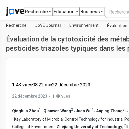
Recherche
Éducation
Business
Recherche
JoVE Journal
Environnement
Évaluation de la cytotoxicité des méta
pesticides triazoles typiques dans les 
1.4K vues
•
08:22
min
•
22 décembre 2023
•
22 décembre 2023
1.4K vues
1
2
1
3
,
,
,
,
Qinghua Zhou
Qianwen Wang
Juan Wu
Anping Zhang
1
Key Laboratory of Microbial Control Technology for Industrial Po
2
College of Environment,
Zhejiang University of Technology
,
R