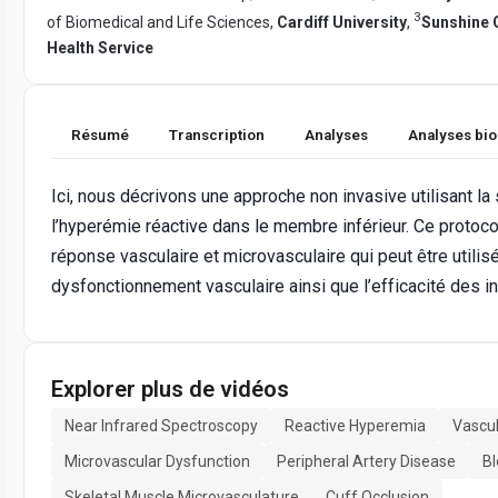
3
of Biomedical and Life Sciences,
Cardiff University
,
Sunshine C
Health Service
Résumé
Transcription
Analyses
Analyses bi
Ici, nous décrivons une approche non invasive utilisant l
l’hyperémie réactive dans le membre inférieur. Ce protoco
réponse vasculaire et microvasculaire qui peut être utili
dysfonctionnement vasculaire ainsi que l’efficacité des i
Explorer plus de vidéos
Near Infrared Spectroscopy
Reactive Hyperemia
Vascul
Microvascular Dysfunction
Peripheral Artery Disease
Bl
Skeletal Muscle Microvasculature
Cuff Occlusion