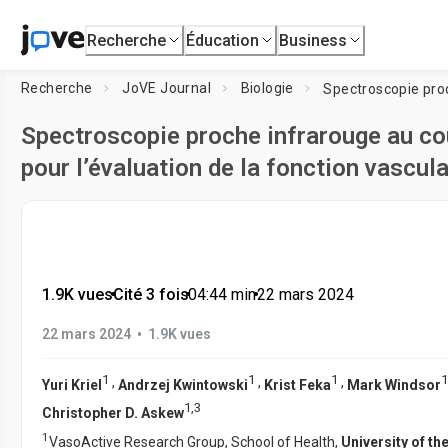
Recherche
Éducation
Business
Recherche
JoVE Journal
Biologie
Spectroscopie proche infrarouge au co
pour l’évaluation de la fonction vascul
1.9K vues
•
Cité 3 fois
•
04:44
min
•
22 mars 2024
•
22 mars 2024
1.9K vues
1
1
1
1
,
,
,
Yuri Kriel
Andrzej Kwintowski
Krist Feka
Mark Windsor
1
,
3
Christopher D. Askew
1
VasoActive Research Group, School of Health,
University of t