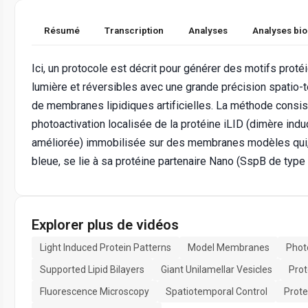
Résumé
Transcription
Analyses
Analyses bi
Ici, un protocole est décrit pour générer des motifs proté
lumière et réversibles avec une grande précision spatio-
de membranes lipidiques artificielles. La méthode consis
photoactivation localisée de la protéine iLID (dimère induc
améliorée) immobilisée sur des membranes modèles qui,
bleue, se lie à sa protéine partenaire Nano (SspB de type
Explorer plus de vidéos
Light Induced Protein Patterns
Model Membranes
Phot
Supported Lipid Bilayers
Giant Unilamellar Vesicles
Prot
Fluorescence Microscopy
Spatiotemporal Control
Prote