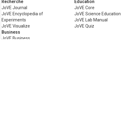
Recherche
Éducation
JoVE Journal
JoVE Core
JoVE Encyclopedia of
JoVE Science Education
Experiments
JoVE Lab Manual
JoVE Visualize
JoVE Quiz
Business
JoVE Business
Copyright © 2026 MyJoVE Corporation. Tou