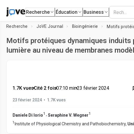
Recherche
Éducation
Business
Recherche
JoVE Journal
Bioingénierie
Motifs protéiques dynamiques induits 
lumière au niveau de membranes modè
1.7K vues
•
Cité 2 fois
•
07:10
min
•
23 février 2024
•
23 février 2024
1.7K vues
1
1
,
Daniele Di Iorio
Seraphine V. Wegner
1
Institute of Physiological Chemistry and Pathobiochemistry,
Uni