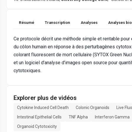
Résumé
Transcription
Analyses
Analyses bi
Ce protocole décrit une méthode simple et rentable pour ét
du côlon humain en réponse à des perturbagènes cytotoxiq
colorant fluorescent de mort cellulaire (SYTOX Green Nucl
et un logiciel d’analyse d’images open source pour quanti
cytotoxiques.
Explorer plus de vidéos
Cytokine Induced Cell Death
Colonic Organoids
Live Fl
Intestinal Epithelial Cells
TNF Alpha
Interferon Gamma
Organoid Cytotoxicity