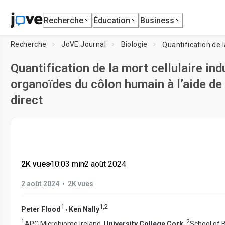
Recherche
Éducation
Business
Recherche
JoVE Journal
Biologie
Quantification de la mort cellulaire ind
organoïdes du côlon humain à l’aide de
direct
2K vues
•
10:03
min
•
2 août 2024
•
2 août 2024
2K vues
1
1
,
2
,
Peter Flood
Ken Nally
1
2
APC Microbiome Ireland,
University College Cork
,
School of B