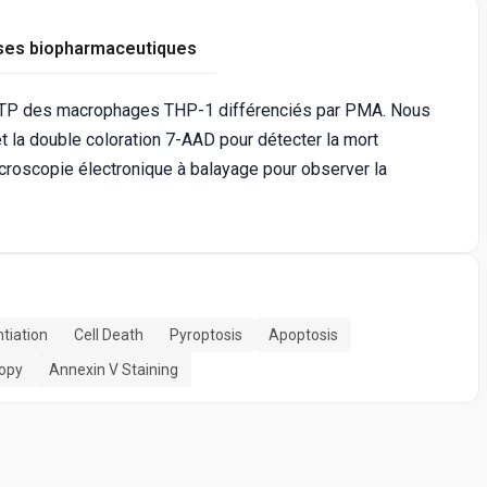
ses biopharmaceutiques
 l’ATP des macrophages THP-1 différenciés par PMA. Nous
 et la double coloration 7-AAD pour détecter la mort
la microscopie électronique à balayage pour observer la
tiation
Cell Death
Pyroptosis
Apoptosis
copy
Annexin V Staining