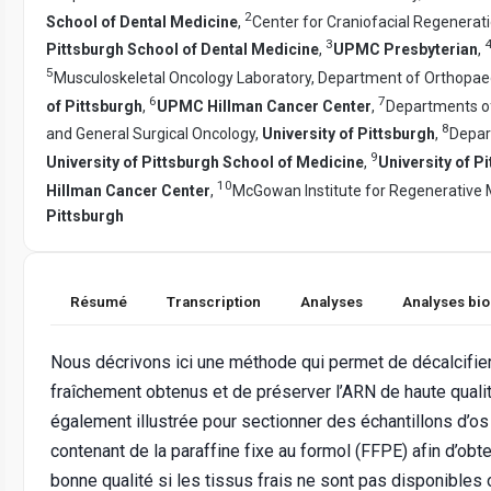
2
School of Dental Medicine
,
Center for Craniofacial Regenerat
3
Pittsburgh School of Dental Medicine
,
UPMC Presbyterian
,
5
Musculoskeletal Oncology Laboratory, Department of Orthopae
6
7
of Pittsburgh
,
UPMC Hillman Cancer Center
,
Departments o
8
and General Surgical Oncology,
University of Pittsburgh
,
Depar
9
University of Pittsburgh School of Medicine
,
University of 
10
Hillman Cancer Center
,
McGowan Institute for Regenerative 
Pittsburgh
Résumé
Transcription
Analyses
Analyses bi
Nous décrivons ici une méthode qui permet de décalcifie
fraîchement obtenus et de préserver l’ARN de haute qual
également illustrée pour sectionner des échantillons d’o
contenant de la paraffine fixe au formol (FFPE) afin d’obt
bonne qualité si les tissus frais ne sont pas disponibles