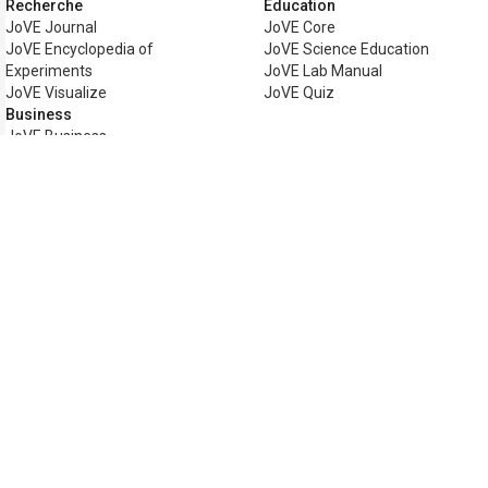
Recherche
Éducation
JoVE Journal
JoVE Core
JoVE Encyclopedia of
JoVE Science Education
Experiments
JoVE Lab Manual
JoVE Visualize
JoVE Quiz
Business
JoVE Business
Copyright © 2026 MyJoVE Corporation. Tou