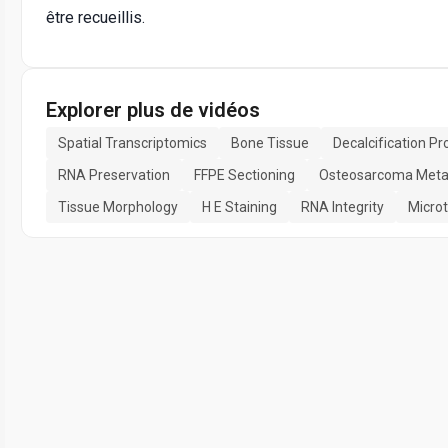
être recueillis.
Explorer plus de vidéos
Spatial Transcriptomics
Bone Tissue
Decalcification Pr
RNA Preservation
FFPE Sectioning
Osteosarcoma Meta
Tissue Morphology
H E Staining
RNA Integrity
Micro