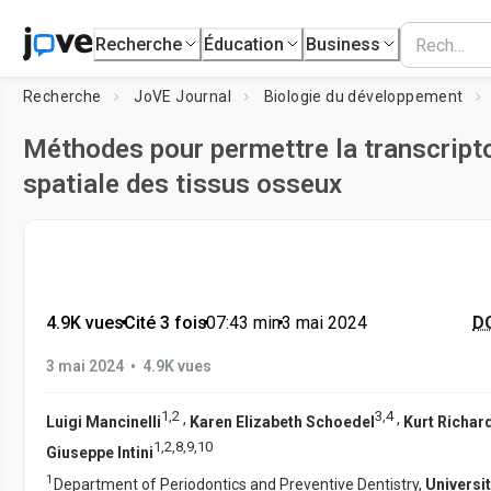
Recherche
Éducation
Business
Recherche
JoVE Journal
Biologie du développement
Méthodes pour permettre la transcrip
spatiale des tissus osseux
4.9K vues
•
Cité 3 fois
•
07:43
min
•
3 mai 2024
DO
•
3 mai 2024
4.9K vues
1
,
2
3
,
4
,
,
Luigi Mancinelli
Karen Elizabeth Schoedel
Kurt Richar
1
,
2
,
8
,
9
,
10
Giuseppe Intini
1
Department of Periodontics and Preventive Dentistry,
Universit