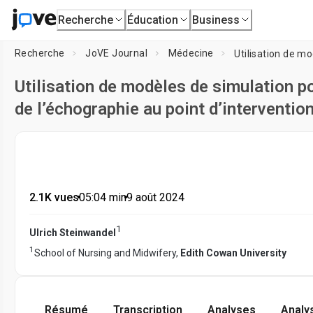
Recherche
Éducation
Business
Recherche
JoVE Journal
Médecine
Utilisation de modèles de simulation pou
de l’échographie au point d’interventio
2.1K vues
•
05:04
min
•
9 août 2024
1
Ulrich Steinwandel
1
School of Nursing and Midwifery,
Edith Cowan University
Résumé
Transcription
Analyses
Analy