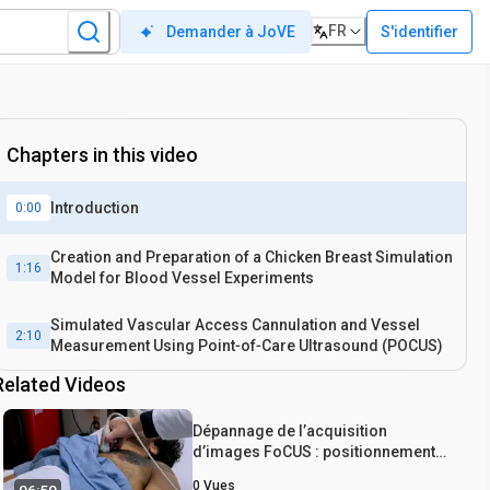
FR
S'identifier
Demander à JoVE
Chapters in this video
Introduction
0:00
Creation and Preparation of a Chicken Breast Simulation
1:16
Model for Blood Vessel Experiments
Simulated Vascular Access Cannulation and Vessel
2:10
Measurement Using Point‐of‐Care Ultrasound (POCUS)
Related Videos
Dépannage de l’acquisition
d’images FoCUS : positionnement
du patient, manipulation du
0
Vues