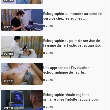
06:50
transducteur et optimisation de
l’image
Échographie pulmonaire au point de
service chez les adultes :
acquisition d’images
0
Vues
09:17
Échographie au point de service de
la gaine du nerf optique : acquisition
d’images
0
Vues
06:09
Une approche de l’évaluation
échographique de l’aorte
abdominale au point de service
0
Vues
07:12
Échographie rénale et génito-
urinaire chez l’adulte : acquisition
d’images
0
Vues
03:19