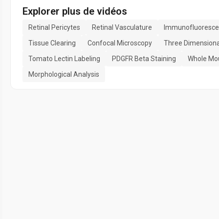
Explorer plus de vidéos
Retinal Pericytes
Retinal Vasculature
Immunofluorescen
Tissue Clearing
Confocal Microscopy
Three Dimensiona
Tomato Lectin Labeling
PDGFR Beta Staining
Whole Mou
Morphological Analysis