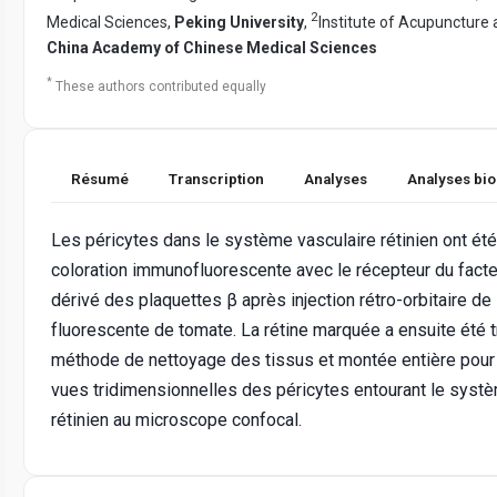
2
Medical Sciences,
Peking University
,
Institute of Acupuncture 
China Academy of Chinese Medical Sciences
*
These authors contributed equally
Résumé
Transcription
Analyses
Analyses bi
Les péricytes dans le système vasculaire rétinien ont ét
coloration immunofluorescente avec le récepteur du fact
dérivé des plaquettes β après injection rétro-orbitaire de 
fluorescente de tomate. La rétine marquée a ensuite été t
méthode de nettoyage des tissus et montée entière pour 
vues tridimensionnelles des péricytes entourant le syst
rétinien au microscope confocal.