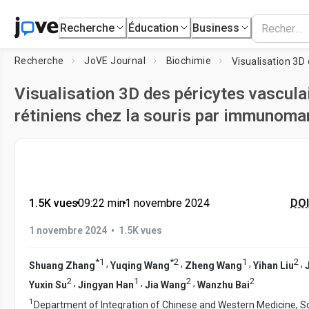
Recherche
Éducation
Business
Recherche
JoVE Journal
Biochimie
Visualisation 3D des péricytes vascula
rétiniens chez la souris par immunom
1.5K vues
•
09:22
min
•
1 novembre 2024
DOI
•
1 novembre 2024
1.5K vues
*
1
*
2
1
2
,
,
,
,
Shuang Zhang
Yuqing Wang
Zheng Wang
Yihan Liu
2
1
2
2
,
,
,
Yuxin Su
Jingyan Han
Jia Wang
Wanzhu Bai
1
Department of Integration of Chinese and Western Medicine, Sc