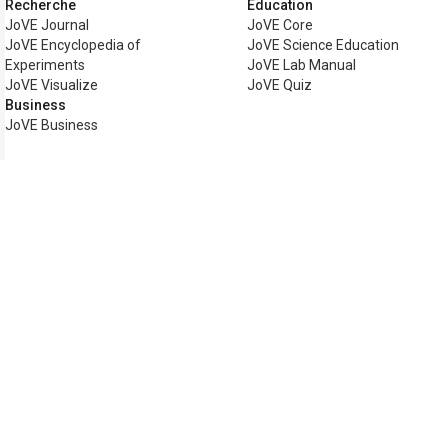
Recherche
Éducation
JoVE Journal
JoVE Core
JoVE Encyclopedia of
JoVE Science Education
Experiments
JoVE Lab Manual
JoVE Visualize
JoVE Quiz
Business
JoVE Business
Copyright © 2026 MyJoVE Corporation. T