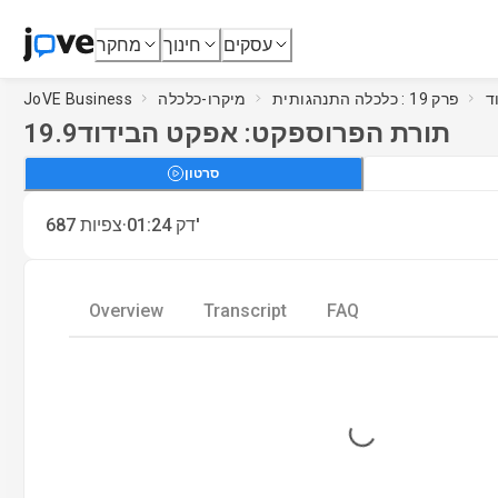
עסקים
חינוך
מחקר
ד
פרק 19 : כלכלה התנהגותית
מיקרו-כלכלה
JoVE Business
תורת הפרוספקט: אפקט הבידוד
19.9
סרטון
·
דק'
01:24
צפיות
687
Overview
Transcript
FAQ
Loading...