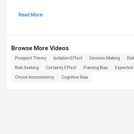
Read More
Browse More Videos
Prospect Theory
Isolation Effect
Decision Making
Ris
Risk Seeking
Certainty Effect
Framing Bias
Expected 
Choice Inconsistency
Cognitive Bias