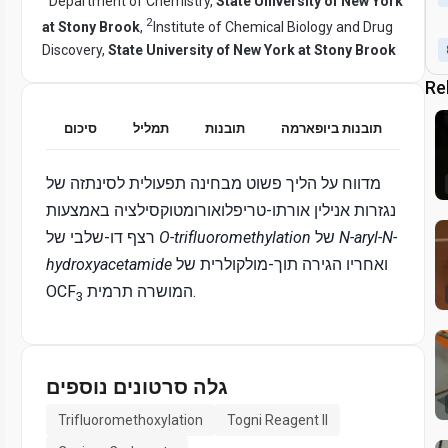
Department of Chemistry,
State University of New York
2
at Stony Brook
,
Institute of Chemical Biology and Drug
Discovery,
State University of New York at Stony Brook
Re
תובנות ביופארמה
תובנות
תמליל
סיכום
מדווח על הליך פשוט מבחינה תפעולית לסינתזה של
נגזרות אנילין
אורתו-טריפלואורומטוקסילציה באמצעות
N-aryl-N-
של
O-trifluoromethylation
רצף דו-שלבי של
ואחריו הגירה תוך-מולקולרית של
hydroxyacetamide
המושרה תרמית.
OCF
3
גלה סרטונים נוספים
Trifluoromethoxylation
Togni Reagent II