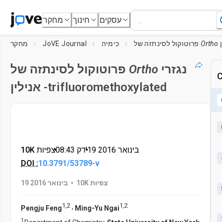
עסקים
חינוך
מחקר
Ortho
פרוטוקול לסינתזה של
כימיה
JoVE Journal
מחקר
נגזרי
Ortho
פרוטוקול לסינתזה של
C
אנילין -trifluoromethoxylated
19 בינואר 2016
דק'
•
08:43
•
10K צפיות
DOI :
10.3791/53789-v
•
10K צפיות
19 בינואר 2016
1
,
2
1
,
2
,
Pengju Feng
Ming-Yu Ngai
1