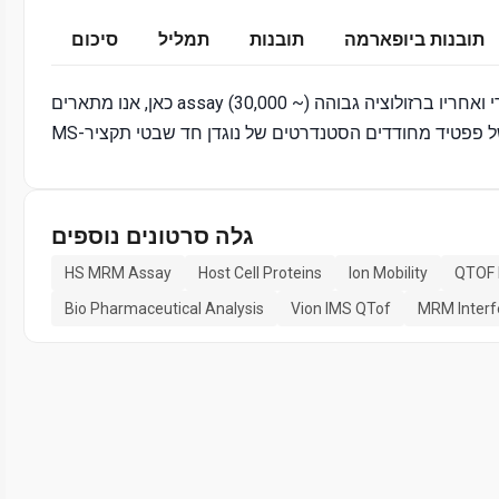
תובנות ביופארמה
תובנות
תמליל
סיכום
כאן, אנו מתארים assay כרומטוגרפי בשילוב עם ההפרדה ניידות יון של פפטיד מבשרי ואחריו ברזולוציה גבוהה (~ 30,000)
גלה סרטונים נוספים
HS MRM Assay
Host Cell Proteins
Ion Mobility
QTOF 
Bio Pharmaceutical Analysis
Vion IMS QTof
MRM Interf