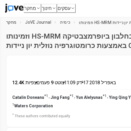
עסקים
חינוך
מחקר
כימיה
JoVE Journal
מחקר
וזמינותו HS-MRM עבור כימות של התא המארח חלבונים בחלבון ביופרמצבטיקה
17 באפריל 2018
דק'
•
11:09
•
צוטט 9 פעמים
•
12.4K צפיות
*
1
*
1
*
1
,
,
,
Catalin Doneanu
Jing Fang
Yun Alelyunas
Ying Qing 
1
Waters Corporation
*
These authors contributed equally