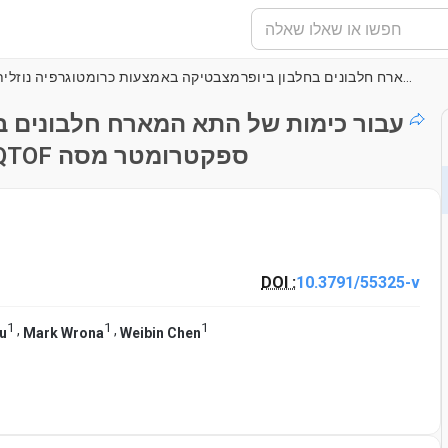
וזמינותו HS-MRM עבור כימות של התא המארח חלבונים בחלבון ביופרמצבטיקה באמצעות כרומטוגרפיה נוזלית יון ניידות QTOF ספקטרומטר מסה
באמצעות כרומטוגרפיה נוזלית יון ניידות QTOF ספקטרומטר מסה
DOI :
10.3791/55325-v
1
1
1
,
,
Yu
Mark Wrona
Weibin Chen