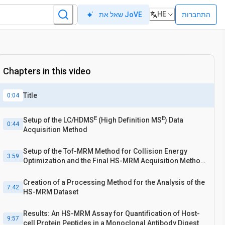
HE
התחברות
שאל את JoVE
Chapters in this video
Title
0:04
E
E
Setup of the LC/HDMS
(High Definition MS
) Data
0:44
Acquisition Method
Setup of the Tof-MRM Method for Collision Energy
3:59
Optimization and the Final HS-MRM Acquisition Method
for Peptide Quantification
Creation of a Processing Method for the Analysis of the
7:42
HS-MRM Dataset
Results: An HS-MRM Assay for Quantification of Host-
9:57
cell Protein Peptides in a Monoclonal Antibody Digest