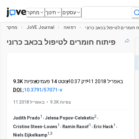
עסקים
חינוך
מחקר
רפואה
JoVE Journal
מחקר
 חומרים לטיפול בכאב כרוני
פיתוח חומרים לטיפול בכאב כרוני
11 באפריל 2018
דק'
•
10:37
•
צוטט 14 פעמים
•
9.3K צפיות
DOI :
10.3791/57071-v
•
9.3K צפיות
11 באפריל 2018
1
2
,
,
Judith Prado
Jelena Popov-Celeketic
1
1
1
,
,
,
Cristine Steen-Louws
Ramin Raoof
Eric Hack
1
,
3
Niels Eijkelkamp