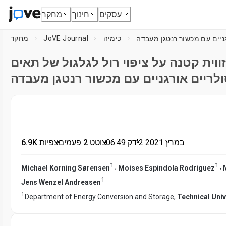
עסקים
חינוך
מחקר
כימיה
JoVE Journal
מחקר
ווית קטנה על ציפוי רול לגלגול של תאים
לריים אורגניים עם מכשור רנטגן מעבדה
2 במרץ 2021
דק'
•
06:49
•
צוטט 2 פעמים
•
6.9K צפיות
1
1
,
,
Michael Korning Sørensen
Moises Espindola Rodriguez
1
Jens Wenzel Andreasen
1
Department of Energy Conversion and Storage,
Technical Uni