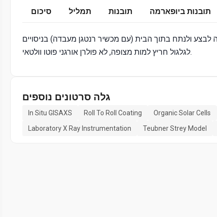
תובנות ביופארמה
תובנות
תמליל
סיכום
נתח בתוך הבית (עם מכשיר רנטגן מעבדה) בניסויים GISAXS situ של ייבוש דיו על רול
לגלגול חריץ למות מצופה, לא פולרן אורגני פוטו וולטאי.
גלה סרטונים נוספים
In Situ GISAXS
Roll To Roll Coating
Organic Solar Cells
Laboratory X Ray Instrumentation
Teubner Strey Model