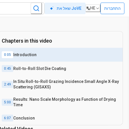
HE
התחברות
שאל את JoVE
Chapters in this video
Introduction
0:05
Roll-to-Roll Slot Die Coating
0:45
In Situ Roll-to-Roll Grazing Incidence Small Angle X-Ray
2:49
Scattering (GISAXS)
Results: Nano Scale Morphology as Function of Drying
5:00
Time
Conclusion
6:07
Related Videos