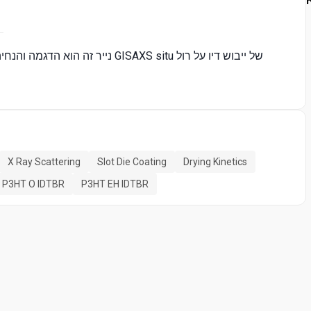
נייר זה הוא הדגמה והנחיה לבצע ול
X Ray Scattering
Slot Die Coating
Drying Kinetics
P3HT O IDTBR
P3HT EH IDTBR