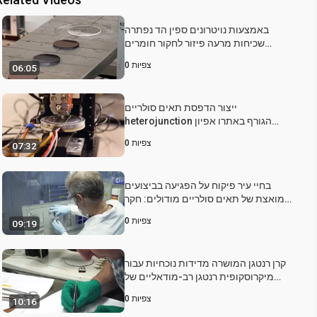
באמצעות נויטרונים ספין הד נפתרה
שכיחות מרעה פיזור לחקור חומרים
אורגניים תאים סולאריים
צפיות
0
06:05
ייצור הדפסת תאים סולריים
heterojunction הגורף באתרו אפיון
מורפולוגיה
צפיות
0
07:32
בחיי עיר פיקוח על הפגיעה בביצועים
מואצת של תאים סולריים מודולים: חקר
מקרה של תאים סולריים2 Se Cu (ב, Ga)
צפיות
0
09:19
קרן רנטגן המושרה מדידות נוכחיות עבור
מיקרוסקופית רנטגן רב-מודאליים של
תאים סולאריים
צפיות
0
10:16