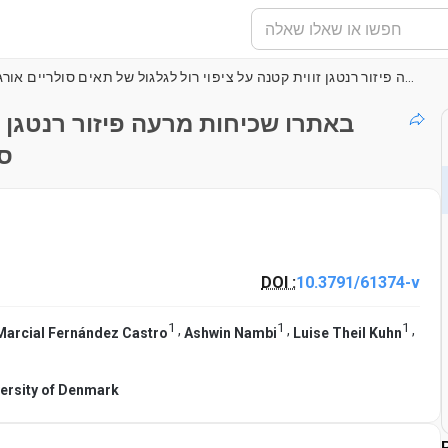
באתרו שכיחות מרעה פיזור רנטגן זווית קטנה על ציפוי רול לגלגול של תאים סולריים אורגניים עם מכשור רנטגן מעבדה
באתרו שכיחות מרעה פיזור רנטגן ז
סו
DOI :
10.3791/61374-v
1
1
1
,
,
,
Marcial Fernández Castro
Ashwin Nambi
Luise Theil Kuhn
versity of Denmark