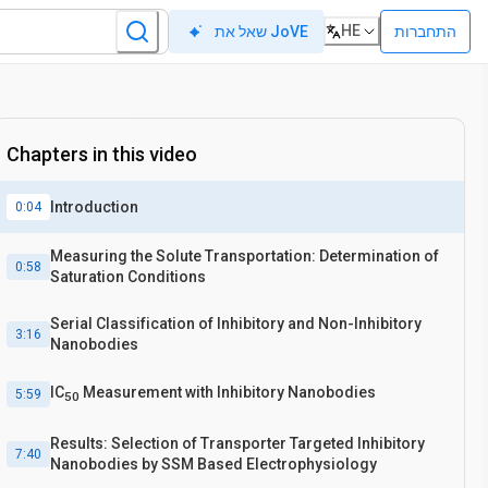
HE
התחברות
שאל את JoVE
Chapters in this video
Introduction
0:04
Measuring the Solute Transportation: Determination of
0:58
Saturation Conditions
Serial Classification of Inhibitory and Non-Inhibitory
3:16
Nanobodies
IC
Measurement with Inhibitory Nanobodies
5:59
50
Results: Selection of Transporter Targeted Inhibitory
7:40
Nanobodies by SSM Based Electrophysiology