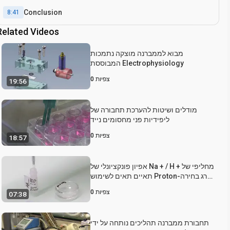
Conclusion
8:41
Related Videos
מבוא לממברנה מוצקה נתמכות
המבוססת Electrophysiology
צפיות
0
19:56
מודלים ושיטות להערכת תחבורה של
ליפידיות פני מחסומים נייד
צפיות
0
18:57
אפיון פונקציונלי של Na + / H + מחליפי של
תאיים תאים לשימוש Proton-הרג בחירה
לבטא אותם בקרום פלזמה
צפיות
0
07:38
תחבורת ממברנה תהליכים נותחה על ידי