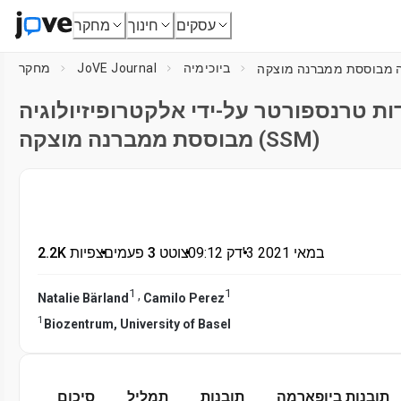
עסקים
חינוך
מחקר
ביוכימיה
JoVE Journal
מחקר
ות טרנספורטר על-ידי אלקטרופיזיולוגיה
מבוססת ממברנה מוצקה (SSM)
3 במאי 2021
דק'
•
09:12
•
צוטט 3 פעמים
•
2.2K צפיות
1
1
,
Natalie Bärland
Camilo Perez
1
Biozentrum, University of Basel
תובנות ביופארמה
תובנות
תמליל
סיכום