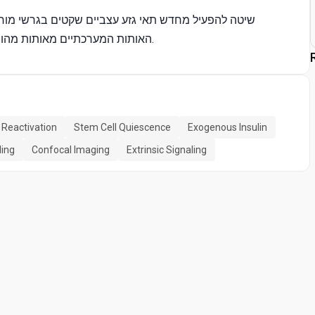
שיטה להפעיל מחדש תאי גזע עצביים שקטים בגרשי מו
האותות המערכתיים מאותות מהותיים רקמה בוויסות של השבתת תאי גזע עצביים, כניסה ויציאה.
 Reactivation
Stem Cell Quiescence
Exogenous Insulin
ling
Confocal Imaging
Extrinsic Signaling