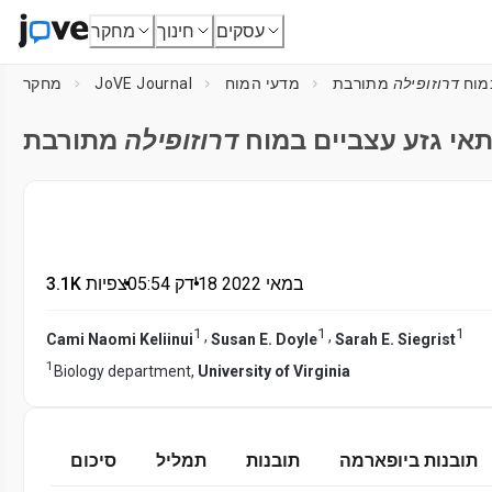
עסקים
חינוך
מחקר
מוח
דרוזופילה
מתורבת
מדעי המוח
JoVE Journal
מחקר
י גזע עצביים במוח
דרוזופילה
מתורבת
18 במאי 2022
דק'
•
05:54
•
3.1K צפיות
1
1
1
,
,
Cami Naomi Keliinui
Susan E. Doyle
Sarah E. Siegrist
1
Biology department,
University of Virginia
תובנות ביופארמה
תובנות
תמליל
סיכום