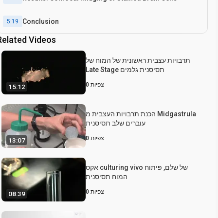
Conclusion
5:19
Related Videos
תרבויות עצבית ראשונית של המוח של
Late Stage תסיסנית גלמים
צפיות
0
15:12
הכנת תרבויות העצבית מ Midgastrula
עוברים שלב תסיסנית
צפיות
0
13:07
אקס culturing vivo של שלם, פיתוח
המוח תסיסנית
צפיות
0
08:39