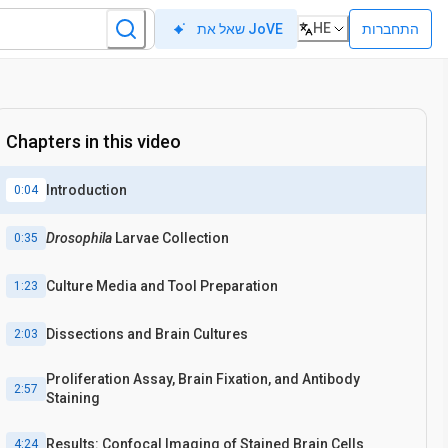
HE
התחברות
שאל את JoVE
Chapters in this video
Introduction
0:04
Drosophila
Larvae Collection
0:35
Culture Media and Tool Preparation
1:23
Dissections and Brain Cultures
2:03
Proliferation Assay, Brain Fixation, and Antibody
2:57
Staining
Results: Confocal Imaging of Stained Brain Cells
4:24