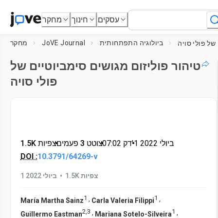
עסקים
חינוך
מחקר
ביולוגיה התפתחותית
JoVE Journal
מחקר
טיהור פוליזום מגושים סימביוטיים של
פולי סויה
1 ביולי 2022
דק'
•
07:02
•
צוטט 3 פעמים
•
1.5K צפיות
DOI :
10.3791/64269-v
•
1.5K צפיות
1 ביולי 2022
1
1
,
,
María Martha Sainz
Carla Valeria Filippi
2
,
3
1
,
,
Guillermo Eastman
Mariana Sotelo-Silveira