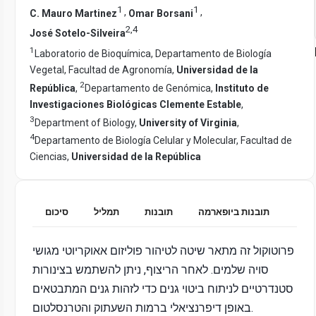
1
1
,
,
C. Mauro Martinez
Omar Borsani
2
,
4
José Sotelo-Silveira
1
Laboratorio de Bioquímica, Departamento de Biología
Vegetal, Facultad de Agronomía,
Universidad de la
2
República
,
Departamento de Genómica,
Instituto de
Investigaciones Biológicas Clemente Estable
,
3
Department of Biology,
University of Virginia
,
4
Departamento de Biología Celular y Molecular, Facultad de
Ciencias,
Universidad de la República
תובנות ביופארמה
תובנות
תמליל
סיכום
פרוטוקול זה מתאר שיטה לטיהור פוליזום אאוקריוטי מגושי
סויה שלמים. לאחר הריצוף, ניתן להשתמש בצינורות
סטנדרטיים לניתוח ביטוי גנים כדי לזהות גנים המתבטאים
באופן דיפרנציאלי ברמות השעתוק והטרנסלטום.