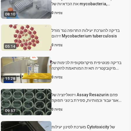
את הכדאיות של mycobacteria,
באמצעות הכתב-Gene Tagged BCG או
צפיות
0
08:10
מ Tb (BCG לוקס / מ Tb לוקס)
בדיקה להערכת יעילות התרופה נגד מודל
זיהום Mycobacterium tuberculosis
צפיות
0
05:14
בדיקה פנוטיפית מיקרוסקופית לכימות של
מיקובקטריה תאית המותאמת להקרנה
בתפוקה גבוהה/תוכן גבוה
צפיות
0
15:28
ויזואליזציה של Assay Resazurin פחם
אגר עבור וכמותיות, ספירת בינוני תפוקה
של Mycobacteria
צפיות
0
09:57
מערכת לסינון יעילות Cytotoxicity של