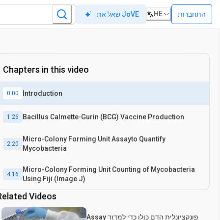
HE
התחברות
שאל את JoVE
Chapters in this video
Introduction
0:00
Bacillus Calmette‐Gurin (BCG) Vaccine Production
1:26
Micro‐Colony Forming Unit Assayto Quantify
2:20
Mycobacteria
Micro-Colony Forming Unit Counting of Mycobacteria
4:16
Using Fiji (Image J)
Related Videos
Assay פונקציונלית הדם כולו כדי למדוד