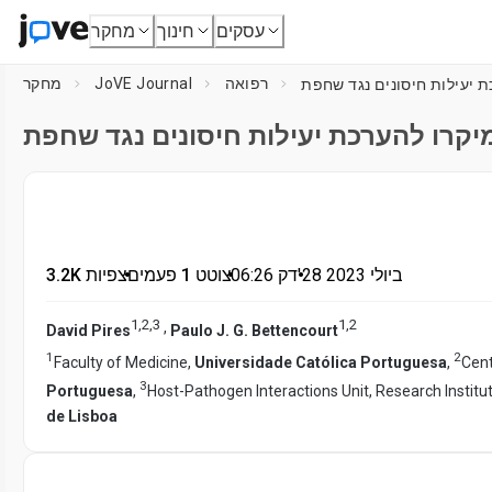
עסקים
חינוך
מחקר
רפואה
JoVE Journal
מחקר
 יעילות חיסונים נגד שחפת
קרו להערכת יעילות חיסונים נגד שחפת
28 ביולי 2023
דק'
•
06:26
•
צוטט 1 פעמים
•
3.2K צפיות
1
,
2
,
3
1
,
2
,
David Pires
Paulo J. G. Bettencourt
1
2
Faculty of Medicine,
Universidade Católica Portuguesa
,
Cent
3
Portuguesa
,
Host-Pathogen Interactions Unit, Research Institu
de Lisboa