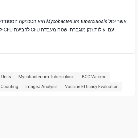
אשר יכול
Mycobacterium tuberculosis
קביעת יחידות יוצרות מושבות (CFU) היא הטכניקה הסטנדרטית לכימות חיידקים, כולל
לק
מופחת ועלות מגיב, ומ
 Units
Mycobacterium Tuberculosis
BCG Vaccine
 Counting
ImageJ Analysis
Vaccine Efficacy Evaluation