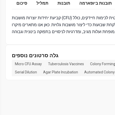
תובנות ביופארמה
תובנות
תמליל
סיכום
חת שבועות כדי ליצור מושבות גלויות. כאן אנו מתארים מיקרו-CFU לקביעת CFU עם יעילות זמן מוגברת, שטח מעבדה
דרגיות לניסויים בתפוקה בינונית וגבוהה.
גלה סרטונים נוספים
Micro CFU Assay
Tuberculosis Vaccines
Colony Forming
Serial Dilution
Agar Plate Incubation
Automated Colony