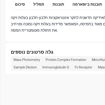
תובנות ביופארמה
תובנות
תמליל
סיכום
ידיקה חדשנית לחקר אינטראקציות חלבון-חלבון בעלות זיקה
ים מאוד בתמיסה, המאפשר מדידות בעלות זיקה נמוכה ומרחיב
את תחולת פוטומטריית המסה.
גלה סרטונים נוספים
Mass Photometry
Protein Complex Formation
Microflu
Sample Dilution
Immunoglobulin G
Fc Receptor
Mass