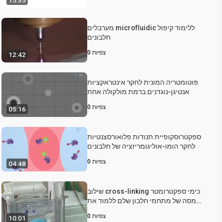
15:35
מערבלים microfluidic ללימוד קיפול
חלבונים
צפיות
0
12:42
פוטומטריה המונית לחקר אינטראקציות
אנטיגן-נוגדנים ברמת מולקולה אחת
צפיות
0
05:16
ספקטרוסקופיית תנודות פלואורסצנטיות
לחקר הומו-אוליגומריזציה של חלבונים
צפיות
0
04:48
שילוב cross-linking כימי ספקטרומטר
מסה של מתחמי חלבון שלם ללמוד את
הארכיטקטורה של יחידת משנה רב חלבון
צפיות
0
10:01
להרכבות