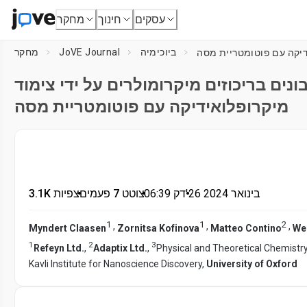
עסקים
חינוך
מחקר
ביוכימיה
JoVE Journal
מחקר
נים בריכוזים מיקרומולרים על ידי צימוד
מיקרופלואידיקה עם פוטומטריית מסה
26 בינואר 2024
דק'
•
06:39
•
צוטט 7 פעמים
•
3.1K צפיות
1
1
2
,
,
,
Myndert Claasen
Zornitsa Kofinova
Matteo Contino
We
1
2
3
Refeyn Ltd.
,
Adaptix Ltd.
,
Physical and Theoretical Chemistr
Kavli Institute for Nanoscience Discovery,
University of Oxford