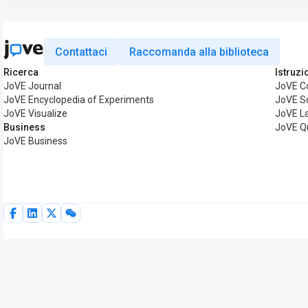
Contattaci
Raccomanda alla biblioteca
Ricerca
Istruzi
JoVE Journal
JoVE C
JoVE Encyclopedia of Experiments
JoVE S
JoVE Visualize
JoVE L
Business
JoVE Q
JoVE Business